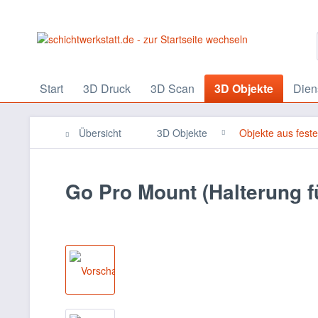
Start
3D Druck
3D Scan
3D Objekte
Dien
Übersicht
3D Objekte
Objekte aus fest
Go Pro Mount (Halterung f