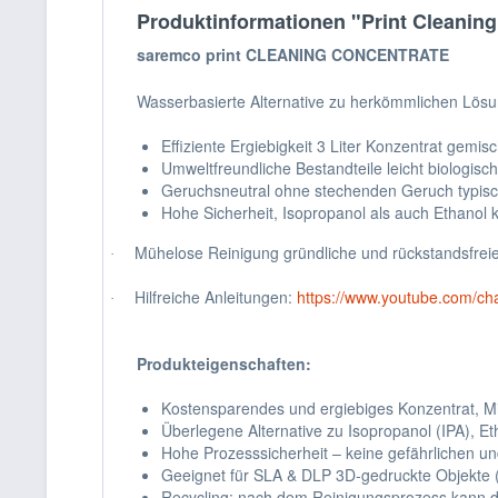
Produktinformationen "Print Cleanin
saremco print CLEANING CONCENTRATE
Wasserbasierte Alternative zu herkömmlichen Lösu
Effiziente Ergiebigkeit 3 Liter Konzentrat gemi
Umweltfreundliche Bestandteile leicht biologis
Geruchsneutral ohne stechenden Geruch typisc
Hohe Sicherheit, Isopropanol als auch Ethanol 
Mühelose Reinigung gründliche und rückstandsfreie
·
Hilfreiche Anleitungen:
https://www.youtube.com/ch
·
Produkteigenschaften:
Kostensparendes und ergiebiges Konzentrat, Mi
Überlegene Alternative zu Isopropanol (IPA), Et
Hohe Prozesssicherheit – keine gefährlichen u
Geeignet für SLA & DLP 3D-gedruckte Objekte 
Recycling: nach dem Reinigungsprozess kann di