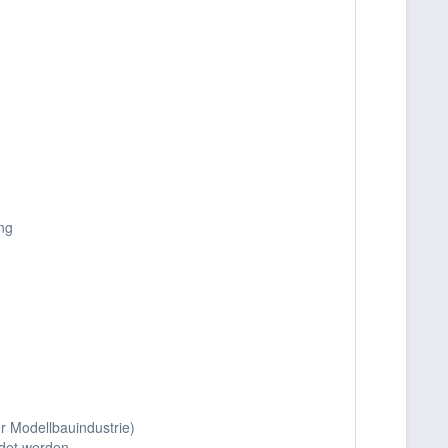
ng
 Modellbauindustrie)
ndet werden