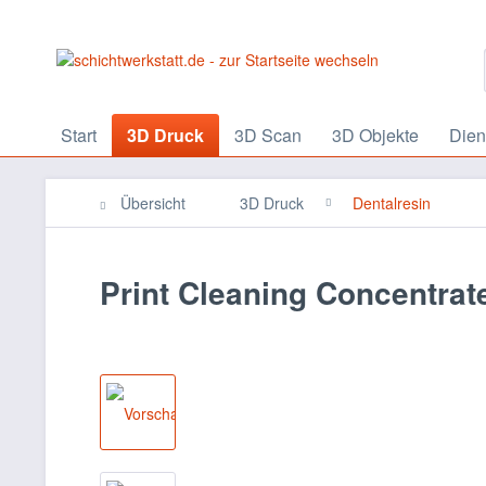
Start
3D Druck
3D Scan
3D Objekte
Dien
Übersicht
3D Druck
Dentalresin
Print Cleaning Concentrat