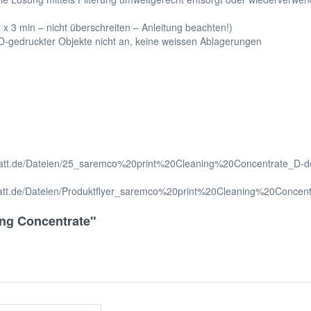
x 3 min – nicht überschreiten – Anleitung beachten!)
 3D-gedruckter Objekte nicht an, keine weissen Ablagerungen
kstatt.de/Dateien/25_saremco%20print%20Cleaning%20Concentrate_D-
de/Dateien/Produktflyer_saremco%20print%20Cleaning%20Concen
ing Concentrate"