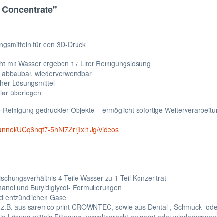
g Concentrate"
ngsmitteln für den 3D-Druck
scht mit Wasser ergeben 17 Liter Reinigungslösung
ch abbaubar, wiederverwendbar
her Lösungsmittel
klar überlegen
 Reinigung gedruckter Objekte – ermöglicht sofortige Weiterverarbeitu
annel/UCq6nqt7-5hNi7ZrrjIxl1Jg/videos
schungsverhältnis 4 Teile Wasser zu 1 Teil Konzentrat
hanol und Butyldiglycol- Formulierungen
nd entzündlichen Gase
(z.B. aus saremco print CROWNTEC, sowie aus Dental-, Schmuck- oder
e Lösung mittels Filterung umweltgerecht entsorgt oder wiederverwe