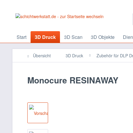
Start
3D Druck
3D Scan
3D Objekte
Dien
Übersicht
3D Druck
Zubehör für DLP D
Monocure RESINAWAY