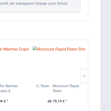
rmreif, der transparent Orange (zum Schutz
e für Wanhao
1L Resin - Monocure Rapid
0,5L Resin -
cator 8
Resin
PRO
86 € *
ab 75,14 € *
70