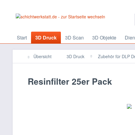
Start
3D Druck
3D Scan
3D Objekte
Dien
Übersicht
3D Druck
Zubehör für DLP D
Resinfilter 25er Pack