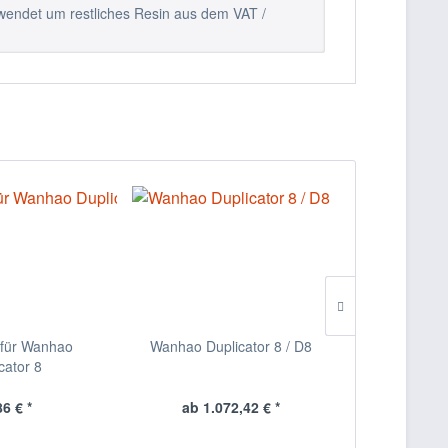
erwendet um restliches Resin aus dem VAT /
e für Wanhao
Wanhao Duplicator 8 / D8
0,5L Resin
cator 8
Inhalt
0
86 € *
ab 1.072,42 € *
ab 2